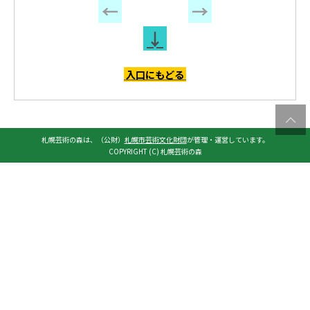
←
→
↓
入口にもどる
札幌芸術の森は、（公財）
札幌市芸術文化財団
が管理・運営しています。
COPYRIGHT (C) 札幌芸術の森