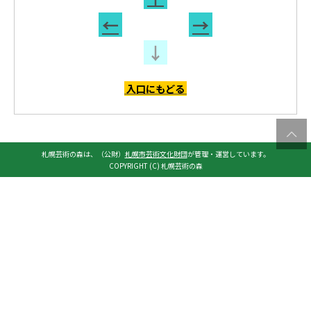
←
→
↓
入口にもどる
札幌芸術の森は、（公財）
札幌市芸術文化財団
が管理・運営しています。
COPYRIGHT (C) 札幌芸術の森