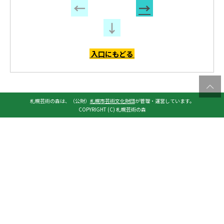
←
→
↓
入口にもどる
札幌芸術の森は、（公財）
札幌市芸術文化財団
が管理・運営しています。
COPYRIGHT (C) 札幌芸術の森